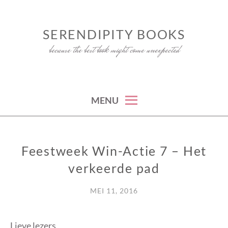
Skip
to
SERENDIPITY BOOKS
content
because the best book might come unexpected
MENU
Feestweek Win-Actie 7 – Het
JARIG
verkeerde pad
MEI 11, 2016
Lieve lezers,