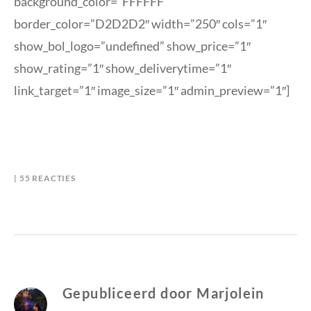
background_color=”FFFFFF”
border_color=”D2D2D2″ width=”250″ cols=”1″
show_bol_logo=”undefined” show_price=”1″
show_rating=”1″ show_deliverytime=”1″
link_target=”1″ image_size=”1″ admin_preview=”1″]
OP
B
I
55 REACTIES
FEESTWEEK
Y
N
WIN-
M
J
ACTIE
A
A
7
R
R
–
J
I
HET
O
G
VERKEERDE
L
Gepubliceerd door
Marjolein
PAD
E
I