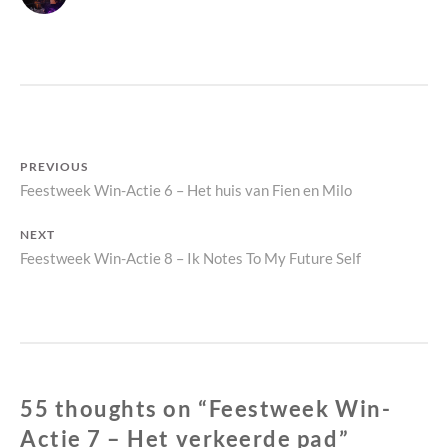
N
Bericht
PREVIOUS
Previous
Feestweek Win-Actie 6 – Het huis van Fien en Milo
navigatie
post:
NEXT
Next
Feestweek Win-Actie 8 – Ik Notes To My Future Self
post:
55 thoughts on “
Feestweek Win-
Actie 7 – Het verkeerde pad
”