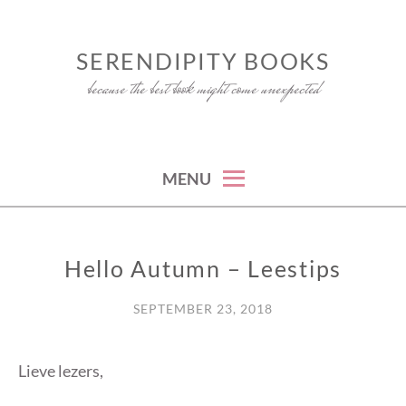
Skip
to
SERENDIPITY BOOKS
content
because the best book might come unexpected
MENU
Hello Autumn – Leestips
OVERIG
SEPTEMBER 23, 2018
Lieve lezers,