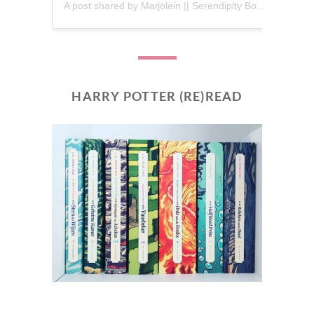
A post shared by Marjolein || Serendipity Books (@serendipity_books)
HARRY POTTER (RE)READ