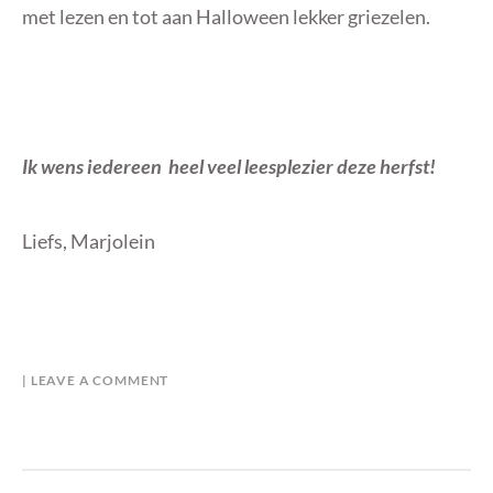
met lezen en tot aan Halloween lekker griezelen.
Ik wens iedereen heel veel leesplezier deze herfst!
Liefs, Marjolein
B
I
LEAVE A COMMENT
Y
N
M
O
A
V
R
E