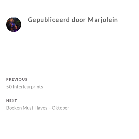
J
R
O
I
L
G
Gepubliceerd door
Marjolein
E
I
N
Bericht
PREVIOUS
Previous
50 Interieurprints
navigatie
post:
NEXT
Next
Boeken Must Haves – Oktober
post: