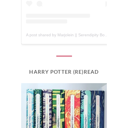
A post shared by Marjolein || Serendipity Books (@serendipity_books)
HARRY POTTER (RE)READ