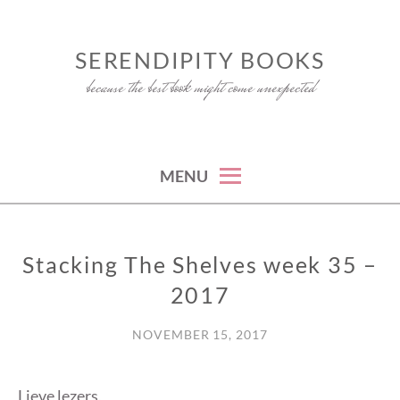
Skip
to
SERENDIPITY BOOKS
content
because the best book might come unexpected
MENU
Stacking The Shelves week 35 –
STACKING
THE
2017
SHELVES
NOVEMBER 15, 2017
Lieve lezers,