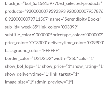
block_id=”bol_5a156159770ed_selected-products”
products=”9200000079592393,920000007957876
8,9200000079711567″ name=”Serendipity Books”
sub_id=”week 35″ link_color=”003399″
subtitle_color=”000000″ pricetype_color=”000000″
price_color=”CC3300″ deliverytime_color=”009900″
background_color=”FFFFFF”
border_color=”D2D2D2″ width=”250″ cols=”1″
show_bol_logo=”1″ show_price=”1″ show_rating=”1″
show_deliverytime=”1″ link_target=”1″
image_size=”1″ admin_preview=”1″]