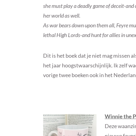
she must play a deadly game of deceit-and o
her world as well.
As war bears down upon them all, Feyre mu
lethal High Lords-and hunt for allies in une
Dit is het boek dat je niet mag missen al
het jaar hoogstwaarschijnlijk. Ik zelf 
vorige twee boeken ook in het Nederlands
Winnie the 
Deze waanzinn
nieuwe favori