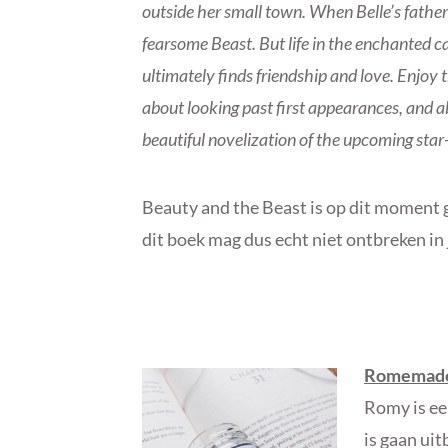
outside her small town. When Belle’s father 
fearsome Beast. But life in the enchanted cas
ultimately finds friendship and love. Enjoy 
about looking past first appearances, and ab
beautiful novelization of the upcoming star
Beauty and the Beast is op dit moment 
dit boek mag dus echt niet ontbreken in 
Romemade
Romy is ee
is gaan ui