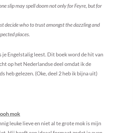
ne slip may spell doom not only for Feyre, but for
st decide who to trust amongst the dazzling and
xpected places.
s je Engelstalig leest. Dit boek word de hit van
wacht op het Nederlandse deel omdat ik de
 heb gelezen. (Oke, deel 2 heb ik bijna uit)
Pooh mok
ig leuke lieve en niet al te grote mok is mijn
et. Hij heeft een ideaal formaat zodat je even