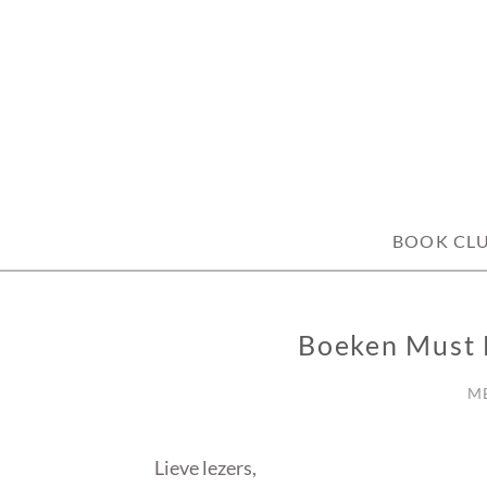
Skip
to
content
BOOK CL
Boeken Must 
BOEKEN
MUST
HAVES
ME
Lieve lezers,