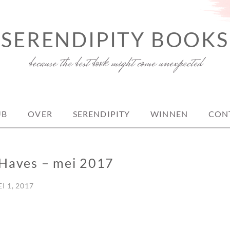
SERENDIPITY BOOKS
because the best book might come unexpected
UB
OVER
SERENDIPITY
WINNEN
CON
Haves – mei 2017
I 1, 2017