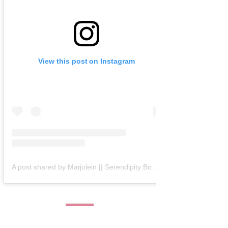
View this post on Instagram
A post shared by Marjolein || Serendipity Books (@serendipity_books)