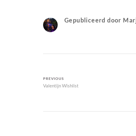
R
N
J
O
Gepubliceerd door
Mar
L
E
I
N
Bericht
PREVIOUS
Previous
Valentijn Wishlist
navigatie
post: