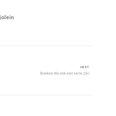
jolein
NEXT
Next
Boeken die ook een serie zijn
post: