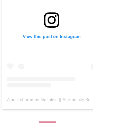
View this post on Instagram
A post shared by Marjolein || Serendipity Books (@serendipity_books)