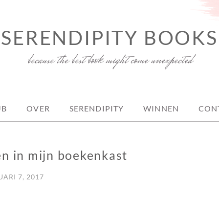
SERENDIPITY BOOKS
because the best book might come unexpected
UB
OVER
SERENDIPITY
WINNEN
CON
n in mijn boekenkast
ARI 7, 2017