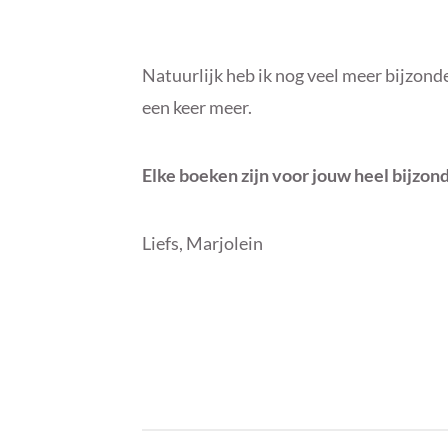
Natuurlijk heb ik nog veel meer bijzond
een keer meer.
Elke boeken zijn voor jouw heel bijzon
Liefs, Marjolein
B
I
Y
N
M
F
A
U