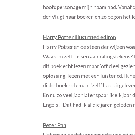
hoofdpersonage mijn naam had. Vanaf d
der Vlugt haar boeken en zo begon het l
Harry Potter illustrated editon
Harry Potter en de steen der wijzen was o
Waarom zelf tussen aanhalingstekens? Ik
dit boek echt lezen maar ‘officieel gezie
oplossing, lezen met een luister cd. Ik he
dikke boek helemaal ‘zelf’ had uitgelezen
En nu zo veel jaar later spaar ik elk jaar
Engels!! Dat had ik al die jaren gelede
Peter Pan
Het sprookje dat vroeger echt van mijn