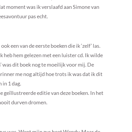
at moment was ik verslaafd aan Simone van
eesavontuur pas echt.
ok een van de eerste boeken die ik ‘zelf’ las.
 heb hem gelezen met een luister cd. Ik wilde
n’ was dit boek nog te moeilijk voor mij. De
rinner me nog altijd hoe trots ik was dat ik dit
 in 1 dag.
 de geïllustreerde editie van deze boeken. In het
n nooit durven dromen.
 zus was. Want mijn zus heet Wendy. Maar de