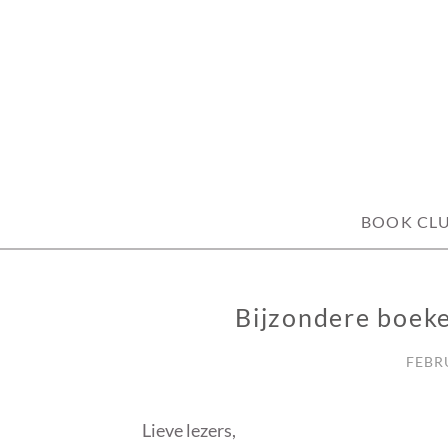
Skip
to
content
BOOK CL
Bijzondere boeke
FUN
FEBRU
Lieve lezers,