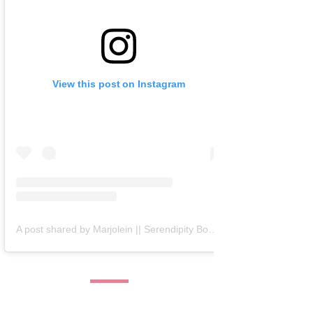
View this post on Instagram
A post shared by Marjolein || Serendipity Books (@serendipity_books)