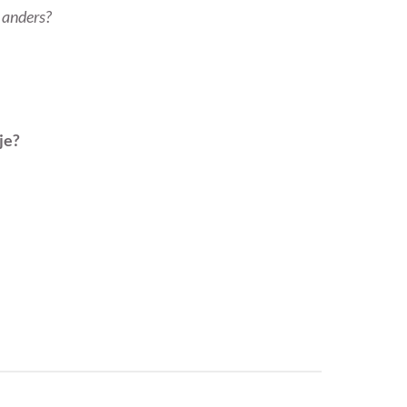
d anders?
tje?