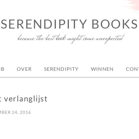
SERENDIPITY BOOKS
because the best book might come unexpected
UB
OVER
SERENDIPITY
WINNEN
CON
t verlanglijst
BER 24, 2016