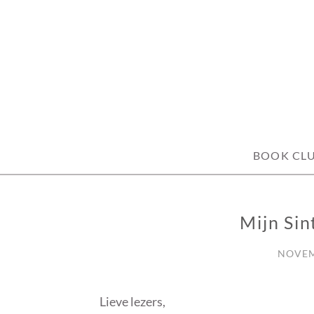
Skip
to
content
BOOK CL
Mijn Sin
FUN
NOVEM
Lieve lezers,