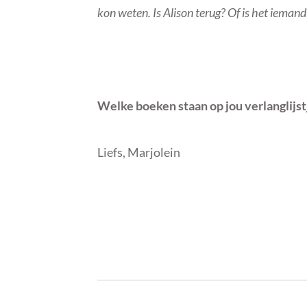
kon weten. Is Alison terug? Of is het ieman
Welke boeken staan op jou verlanglijs
Liefs, Marjolein
B
I
Y
N
M
F
A
U
R
N