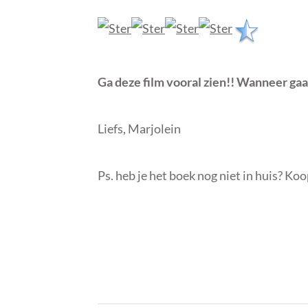
Ga deze film vooral zien!! Wanneer gaan
Liefs, Marjolein
Ps. heb je het boek nog niet in huis? K
B
I
Y
N
S
G
E
E