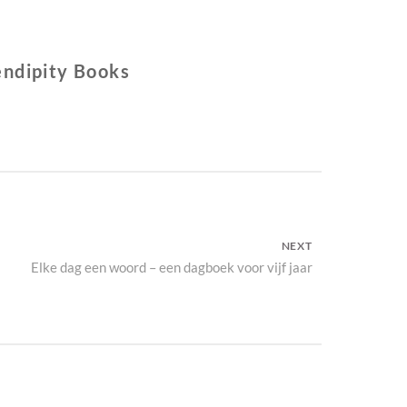
endipity Books
NEXT
Next
Elke dag een woord – een dagboek voor vijf jaar
post: