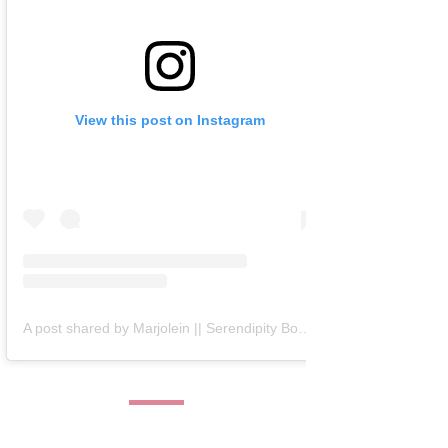
View this post on Instagram
A post shared by Marjolein || Serendipity Books (@serendipity_books)