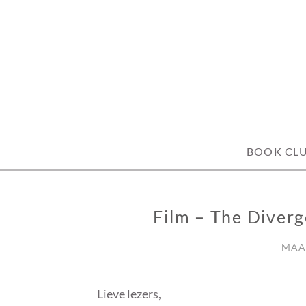
Skip
to
content
BOOK CL
Film – The Diverg
GEEN
CATEGORIE
MAAR
Lieve lezers,