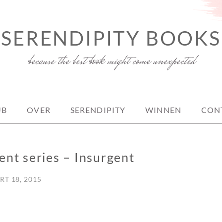
SERENDIPITY BOOKS
because the best book might come unexpected
UB
OVER
SERENDIPITY
WINNEN
CON
ent series – Insurgent
T 18, 2015