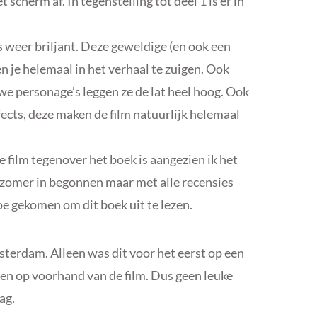
t scherm af. In tegenstelling tot deel 1 is er in
is weer briljant. Deze geweldige (en ook een
n je helemaal in het verhaal te zuigen. Ook
we personage’s leggen ze de lat heel hoog. Ook
fects, deze maken de film natuurlijk helemaal
 film tegenover het boek is aangezien ik het
de zomer in begonnen maar met alle recensies
 toe gekomen om dit boek uit te lezen.
terdam. Alleen was dit voor het eerst op een
ren op voorhand van de film. Dus geen leuke
ag.