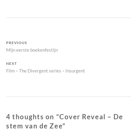
T
O
Y
R
B
I
O
E
O
K
S
Bericht
PREVIOUS
Previous
Mijn eerste boekenfestijn
navigatie
post:
NEXT
Next
Film – The Divergent series – Insurgent
post:
4 thoughts on “
Cover Reveal – De
stem van de Zee
”