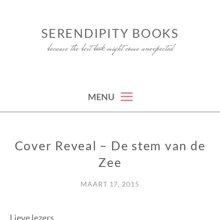
Skip
to
SERENDIPITY BOOKS
content
because the best book might come unexpected
MENU
Cover Reveal – De stem van de
GEEN
CATEGORIE
Zee
MAART 17, 2015
Lieve lezers,