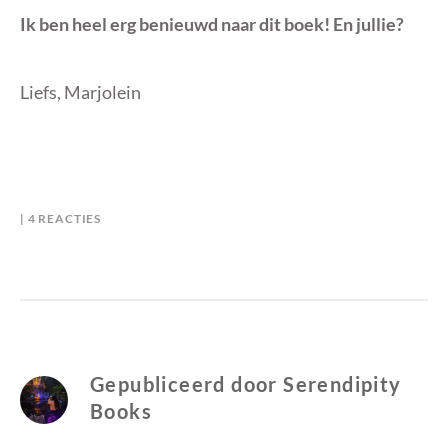
Ik ben heel erg benieuwd naar dit boek! En jullie?
Liefs, Marjolein
OP
B
I
4 REACTIES
COVER
Y
N
REVEAL
S
G
–
E
E
DE
R
E
STEM
E
N
VAN
N
C
DE
D
A
Gepubliceerd door
Serendipity
ZEE
I
T
Books
P
E
I
G