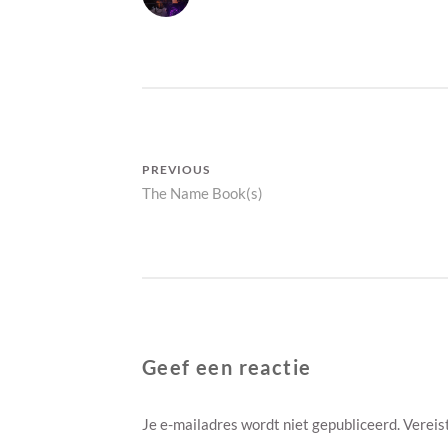
I
T
P
E
I
G
T
O
Y
R
B
I
O
E
O
Bericht
K
PREVIOUS
S
Previous
The Name Book(s)
navigatie
post:
Geef een reactie
Je e-mailadres wordt niet gepubliceerd.
Vereis