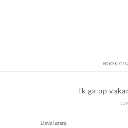
Skip
to
content
BOOK CL
Ik ga op vaka
GEEN
CATEGORIE
JUN
Lieve lezers,