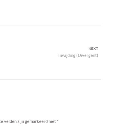
NEXT
Next
Inwijding (Divergent)
post:
te velden zijn gemarkeerd met
*