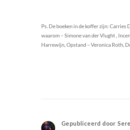
Ps. De boeken in de koffer zijn: Carrie
waarom – Simone van der Vlught , Incen
Harrewijn, Opstand – Veronica Roth, De
B
I
Y
N
S
G
E
E
R
E
E
N
N
C
Gepubliceerd door
Ser
D
A