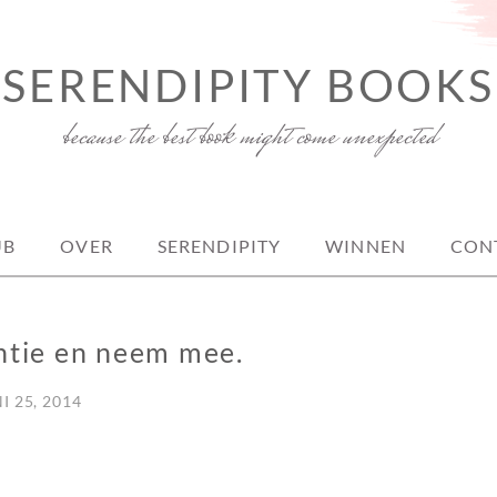
SERENDIPITY BOOKS
because the best book might come unexpected
UB
OVER
SERENDIPITY
WINNEN
CON
ntie en neem mee.
I 25, 2014