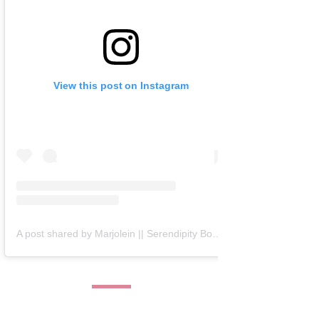
View this post on Instagram
A post shared by Marjolein || Serendipity Books (@serendipity_books)