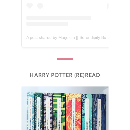
A post shared by Marjolein || Serendipity Books (@serendipity_books)
HARRY POTTER (RE)READ