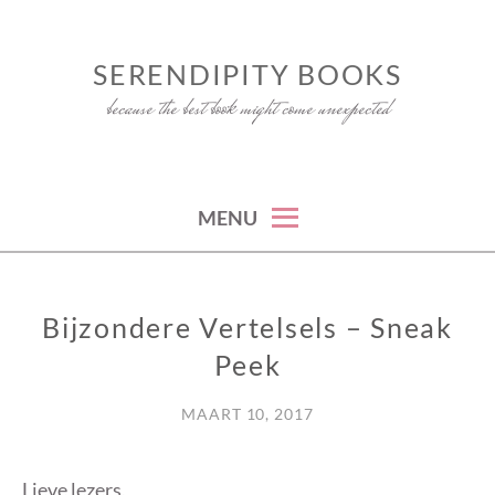
Skip
to
SERENDIPITY BOOKS
content
because the best book might come unexpected
MENU
Bijzondere Vertelsels – Sneak
OVERIG
Peek
MAART 10, 2017
Lieve lezers,