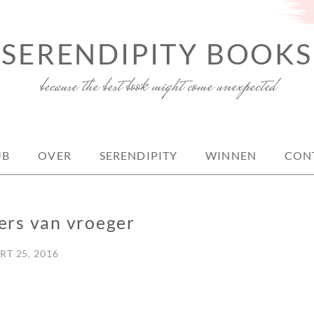
SERENDIPITY BOOKS
because the best book might come unexpected
UB
OVER
SERENDIPITY
WINNEN
CON
ers van vroeger
T 25, 2016