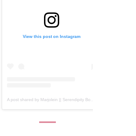
View this post on Instagram
A post shared by Marjolein || Serendipity Books (@serendipity_books)