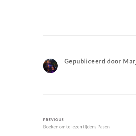
B
I
Y
N
M
O
A
V
R
E
J
R
O
I
Gepubliceerd door
Mar
L
G
E
I
N
Bericht
PREVIOUS
Previous
Boeken om te lezen tijdens Pasen
navigatie