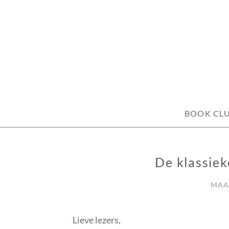
Skip
to
content
BOOK CL
De klassiek
OVERIG
MAAR
Lieve lezers,