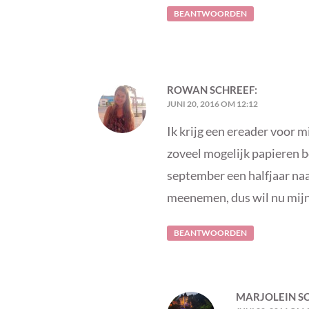
BEANTWOORDEN
ROWAN
SCHREEF:
JUNI 20, 2016 OM 12:12
Ik krijg een ereader voor m
zoveel mogelijk papieren b
september een halfjaar naa
meenemen, dus wil nu mijn
BEANTWOORDEN
MARJOLEIN
S