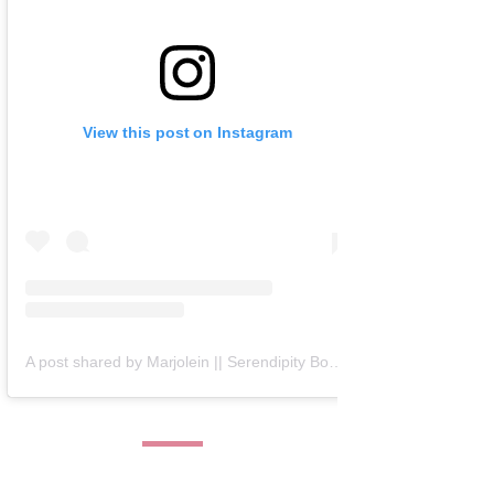
View this post on Instagram
A post shared by Marjolein || Serendipity Books (@serendipity_books)