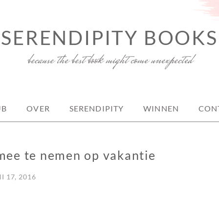
SERENDIPITY BOOKS
because the best book might come unexpected
UB
OVER
SERENDIPITY
WINNEN
CON
mee te nemen op vakantie
I 17, 2016