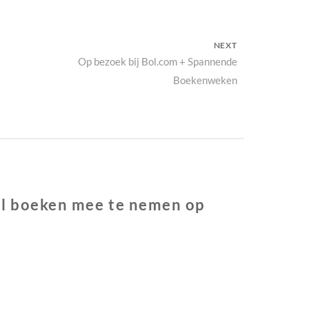
NEXT
Next
Op bezoek bij Bol.com + Spannende
Boekenweken
post:
el boeken mee te nemen op