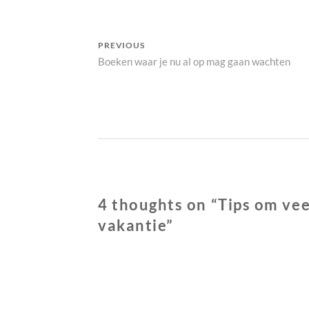
Bericht
PREVIOUS
Previous
Boeken waar je nu al op mag gaan wachten
navigatie
post:
4 thoughts on “
Tips om ve
vakantie
”