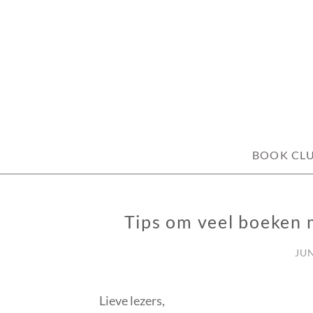
Skip
to
content
BOOK CL
Tips om veel boeken 
OVERIG
JUN
Lieve lezers,