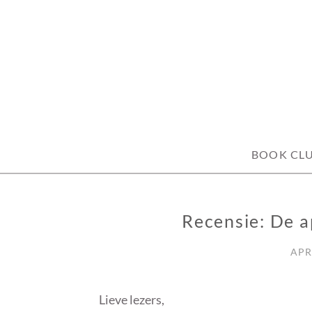
Skip
to
content
BOOK CL
Recensie: De a
RECENSIE
APR
Lieve lezers,