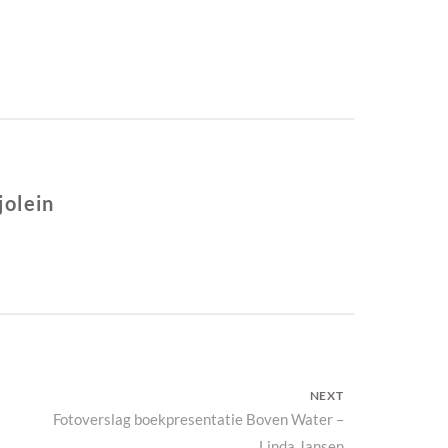
jolein
NEXT
Next
Fotoverslag boekpresentatie Boven Water –
Linda Jansen