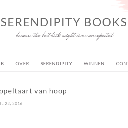
SERENDIPITY BOOKS
because the best book might come unexpected
UB
OVER
SERENDIPITY
WINNEN
CON
ppeltaart van hoop
IL 22, 2016