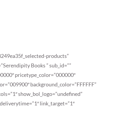
78249ea35f_selected-products”
erendipity Books ” sub_id=””
00000″ pricetype_color=”000000″
olor=”009900″ background_color=”FFFFFF”
ols=”1″ show_bol_logo=”undefined”
eliverytime=”1″ link_target=”1″