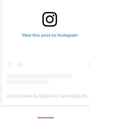
View this post on Instagram
A post shared by Marjolein || Serendipity Books (@serendipity_books)