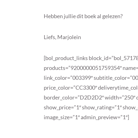
Hebben jullie dit boek al gelezen?
Liefs, Marjolein
[bol_product_links block_id=”bol_571
products=”9200000051759354″ name=”S
link_color=”003399″ subtitle_color=”0
price_color=”CC3300″ deliverytime_c
border_color=”D2D2D2″ width=”250″ c
show_price=”1″ show_rating=”1″ show_d
image_size=”1″ admin_preview=”1″]