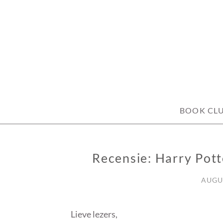
Skip
to
content
BOOK CL
Recensie: Harry Pott
RECENSIE
AUGUS
Lieve lezers,