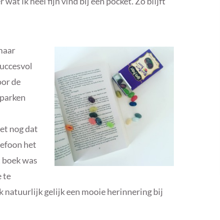
r wat ik heel fijn vind bij een pocket. Zo blijft
 maar
succesvol
oor de
aparken
eet nog dat
lefoon het
t boek was
e te
k natuurlijk gelijk een mooie herinnering bij