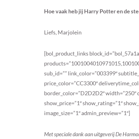
Hoe vaak heb jij Harry Potter en de st
Liefs, Marjolein
[bol_product_links block_id=”bol_57a
products=”1001004010971015,100100
sub_id=”” link_color=”003399″ subtitl
price_color=”CC3300″ deliverytime_c
border_color=”D2D2D2″ width=”250″ c
show_price=”1″ show_rating=”1″ show_d
image_size=”1″ admin_preview=”1″]
Met speciale dank aan uitgeverij De Harmo