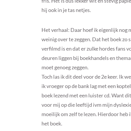
fris. Het is dus lekker wit en stevig papie
hij ook in je tas netjes.
Het verhaal: Daar hoef ik eigenlijk nog
weinig over te zeggen. Dat het boek zo 
verfilmd is en dat er zulke hordes fans v
deuren liggen bij boekhandels en them
moet genoeg zeggen.
Toch las ik dit deel voor de 2e keer. Ik w
ik vroeger op de bank lag met een kopte
boek lezend met een luister cd. Want di
voor mij op die leeftijd ivm mijn dyslexi
moeilijk om zelf te lezen. Hierdoor heb i
het boek.