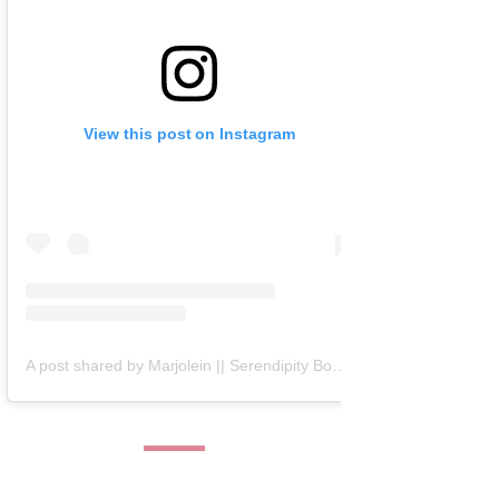
View this post on Instagram
A post shared by Marjolein || Serendipity Books (@serendipity_books)