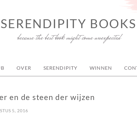
SERENDIPITY BOOKS
because the best book might come unexpected
UB
OVER
SERENDIPITY
WINNEN
CON
er en de steen der wijzen
TUS 5, 2016