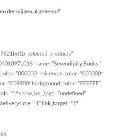
een der wijzen al gelezen?
1a7821bd1b_selected-products”
4010971016″ name=”Serendipity Books ”
e_color=”000000″ pricetype_color=”000000″
olor=”009900″ background_color=”FFFFFF”
ols=”1″ show_bol_logo=”undefined”
eliverytime=”1″ link_target=”1″
nie.