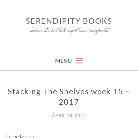
Skip
to
SERENDIPITY BOOKS
content
because the best book might come unexpected
MENU
Stacking The Shelves week 15 –
STACKING
THE
2017
SHELVES
APRIL 18, 2017
Lieve lezers,