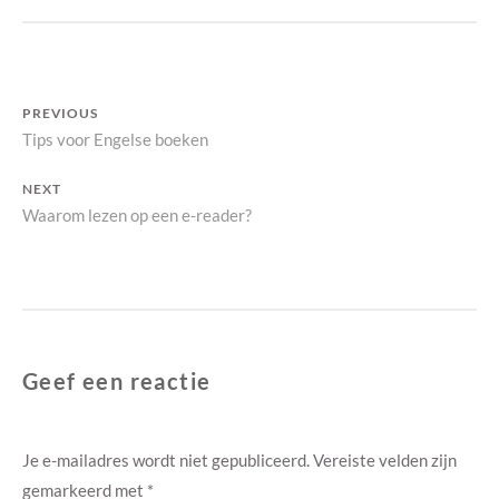
S
H
E
L
Bericht
V
PREVIOUS
E
Previous
Tips voor Engelse boeken
navigatie
S
post:
NEXT
Next
Waarom lezen op een e-reader?
post:
Geef een reactie
Je e-mailadres wordt niet gepubliceerd.
Vereiste velden zijn
gemarkeerd met
*