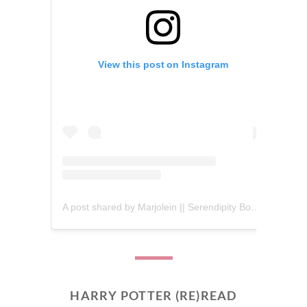
View this post on Instagram
A post shared by Marjolein || Serendipity Books (@serendipity_books)
HARRY POTTER (RE)READ