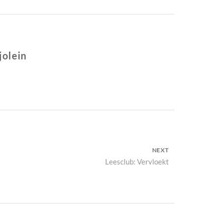
jolein
NEXT
Next
Leesclub: Vervloekt
post: