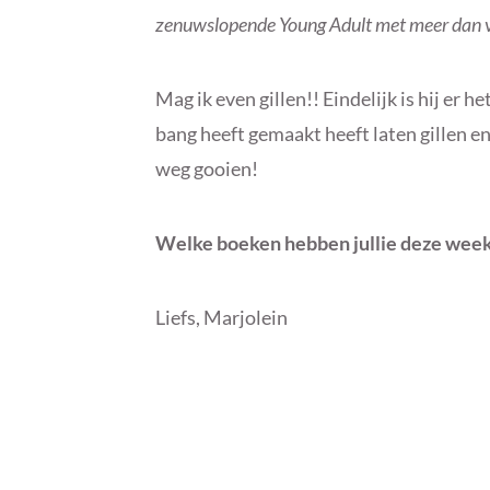
zenuwslopende Young Adult met meer dan vij
Mag ik even gillen!! Eindelijk is hij er h
bang heeft gemaakt heeft laten gillen en
weg gooien!
Welke boeken hebben jullie deze wee
Liefs, Marjolein
B
I
Y
N