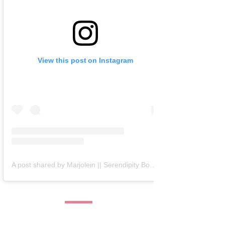
View this post on Instagram
A post shared by Marjolein || Serendipity Books (@serendipity_books)