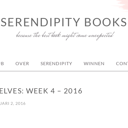
SERENDIPITY BOOKS
because the best book might come unexpected
UB
OVER
SERENDIPITY
WINNEN
CON
ELVES: WEEK 4 – 2016
ARI 2, 2016