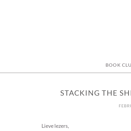
Skip
to
content
BOOK CL
STACKING THE SH
STACKING
THE
SHELVES
FEBRU
Lieve lezers,