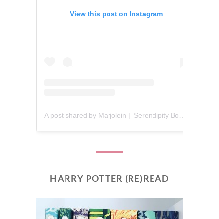
View this post on Instagram
A post shared by Marjolein || Serendipity Books (@serendipity_books)
HARRY POTTER (RE)READ