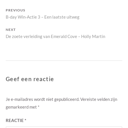
Bericht
PREVIOUS
Previous
B-day Win-Actie 3 – Een laatste uitweg
navigatie
post:
NEXT
Next
De zoete verleiding van Emerald Cove – Holly Martin
post:
Geef een reactie
Je e-mailadres wordt niet gepubliceerd.
Vereiste velden zijn
gemarkeerd met
*
REACTIE
*