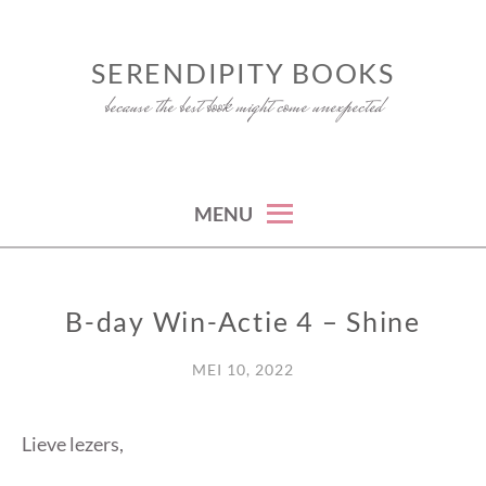
Skip
to
SERENDIPITY BOOKS
content
because the best book might come unexpected
MENU
B-day Win-Actie 4 – Shine
UNCATEGORIZED
MEI 10, 2022
Lieve lezers,