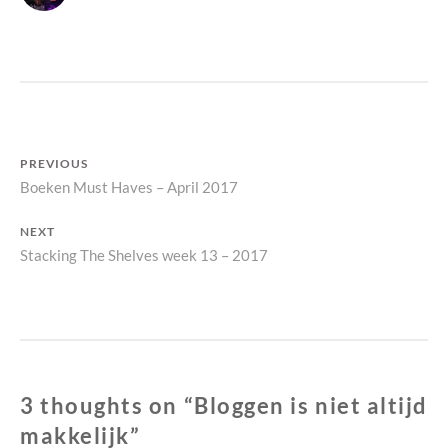
N
Bericht
PREVIOUS
Previous
Boeken Must Haves – April 2017
navigatie
post:
NEXT
Next
Stacking The Shelves week 13 – 2017
post:
3 thoughts on “
Bloggen is niet altijd
makkelijk
”