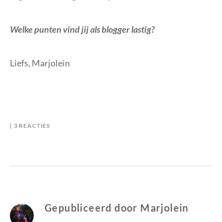
Welke punten vind jij als blogger lastig?
Liefs, Marjolein
OP
B
I
3 REACTIES
BLOGGEN
Y
N
IS
M
B
NIET
A
L
ALTIJD
R
O
MAKKELIJK
J
G
O
G
L
E
Gepubliceerd door
Marjolein
E
N
I