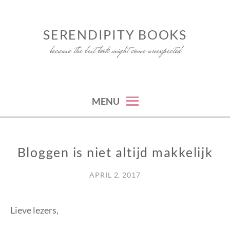
Skip
to
SERENDIPITY BOOKS
content
because the best book might come unexpected
MENU
Bloggen is niet altijd makkelijk
BLOGGEN
APRIL 2, 2017
Lieve lezers,