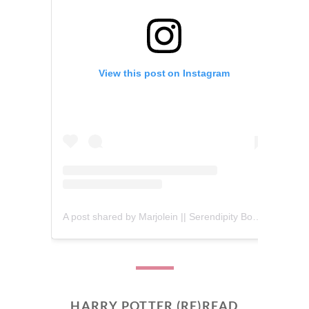
View this post on Instagram
A post shared by Marjolein || Serendipity Books (@serendipity_books)
HARRY POTTER (RE)READ