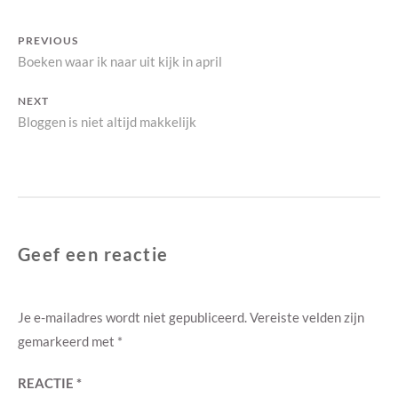
E
S
Bericht
PREVIOUS
Previous
Boeken waar ik naar uit kijk in april
navigatie
post:
NEXT
Next
Bloggen is niet altijd makkelijk
post:
Geef een reactie
Je e-mailadres wordt niet gepubliceerd.
Vereiste velden zijn
gemarkeerd met
*
REACTIE
*