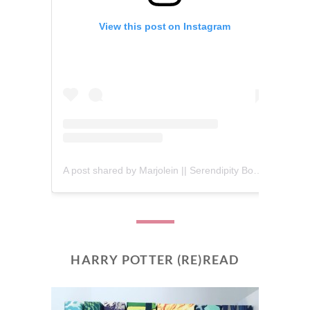
View this post on Instagram
A post shared by Marjolein || Serendipity Books (@serendipity_books)
HARRY POTTER (RE)READ