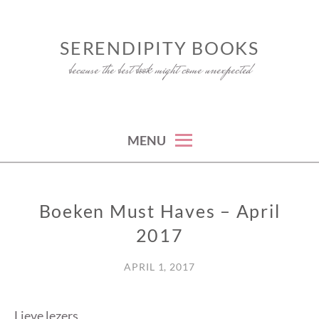
Skip
to
SERENDIPITY BOOKS
content
because the best book might come unexpected
MENU
Boeken Must Haves – April
BOEKEN
MUST
2017
HAVES
APRIL 1, 2017
Lieve lezers,