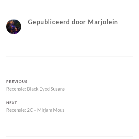
RECHTSZAAK
J
G
O
G
L
E
Gepubliceerd door
Marjolein
E
N
I
N
Bericht
PREVIOUS
Previous
Recensie: Black Eyed Susans
navigatie
post:
NEXT
Next
Recensie: 2C – Mirjam Mous
post: