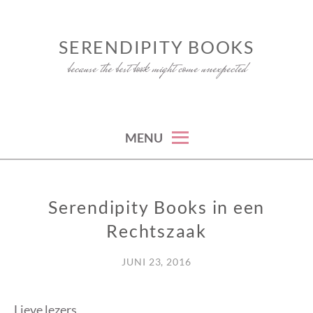
Skip
to
SERENDIPITY BOOKS
content
because the best book might come unexpected
MENU
Serendipity Books in een
BLOGGEN
Rechtszaak
JUNI 23, 2016
Lieve lezers,