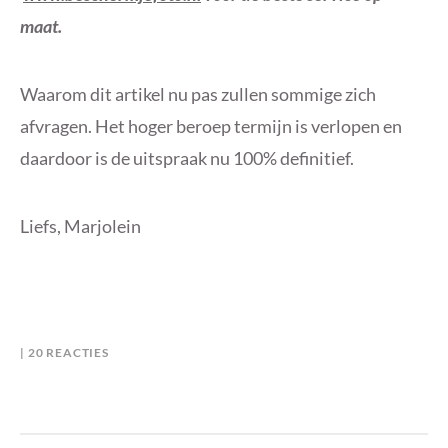
maat.
Waarom dit artikel nu pas zullen sommige zich
afvragen. Het hoger beroep termijn is verlopen en
daardoor is de uitspraak nu 100% definitief.
Liefs, Marjolein
OP
B
I
20 REACTIES
SERENDIPITY
Y
N
BOOKS
M
B
IN
A
L
EEN
R
O