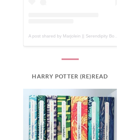
A post shared by Marjolein || Serendipity Books (@serendipity_books)
HARRY POTTER (RE)READ