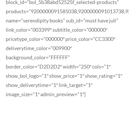
block_id=”bol_5b38abd52525f_selected-products”
products=”9200000091585038,9200000091013738,
name=”serendipity books” sub_id=”must have juli”
link_color=”003399″ subtitle_color=”000000″
pricetype_color=”000000″ price_color=”CC3300″
deliverytime_color=”009900″
background_color=”FFFFFF”
border_color=”D2D2D2″ width=”250″ cols=”1″
show_bol_logo=”1″ show_price=”1″ show_rating=”1″
show_deliverytime=”1″ link_target=”1″
image_size=”1″ admin_preview=”1″]