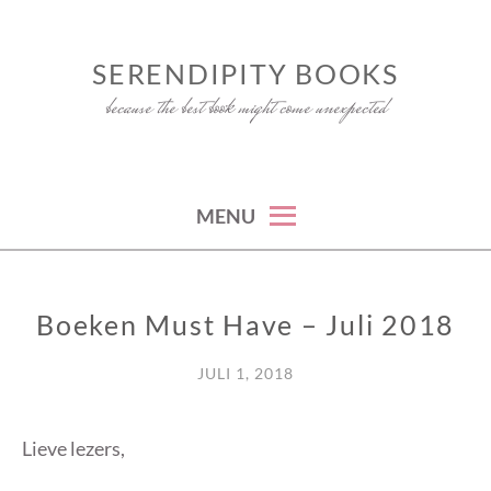
Skip
to
SERENDIPITY BOOKS
content
because the best book might come unexpected
MENU
Boeken Must Have – Juli 2018
BOEKEN
MUST
HAVES
JULI 1, 2018
Lieve lezers,