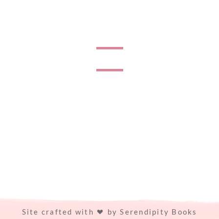
Site crafted with
by
Serendipity Books