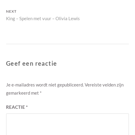
navigatie
post:
NEXT
Next
King – Spelen met vuur – Olivia Lewis
post:
Geef een reactie
Je e-mailadres wordt niet gepubliceerd.
Vereiste velden zijn
gemarkeerd met
*
REACTIE
*