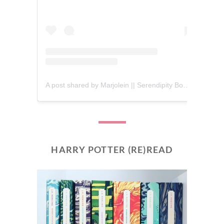
A post shared by Marjolein || Serendipity Books (@serendipity_books)
HARRY POTTER (RE)READ