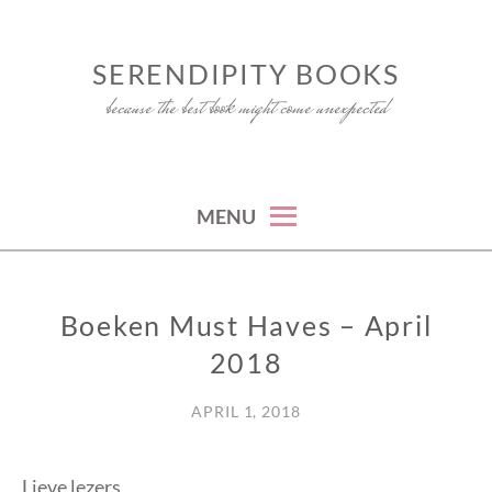
Skip
to
SERENDIPITY BOOKS
content
because the best book might come unexpected
MENU
Boeken Must Haves – April
BOEKEN
MUST
2018
HAVES
APRIL 1, 2018
Lieve lezers,