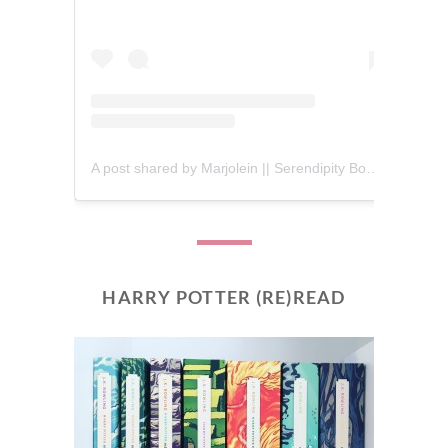
A post shared by Marjolein || Serendipity Books (@serendipity_books)
HARRY POTTER (RE)READ