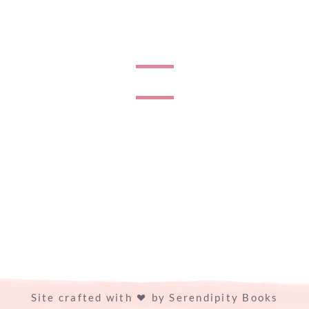
Site crafted with
by
Serendipity Books