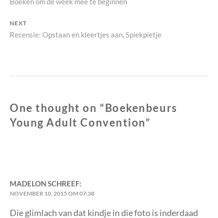
Previous
Boeken om de week mee te beginnen
navigatie
post:
NEXT
Next
Recensie: Opstaan en kleertjes aan, Spiekpietje
post:
One thought on “
Boekenbeurs
Young Adult Convention
”
MADELON
SCHREEF:
NOVEMBER 10, 2015 OM 07:38
Die glimlach van dat kindje in die foto is inderdaad