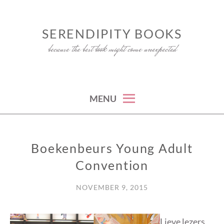
Skip
to
SERENDIPITY BOOKS
content
because the best book might come unexpected
MENU
Boekenbeurs Young Adult
BOEKENBEURS
Convention
NOVEMBER 9, 2015
Lieve lezers,