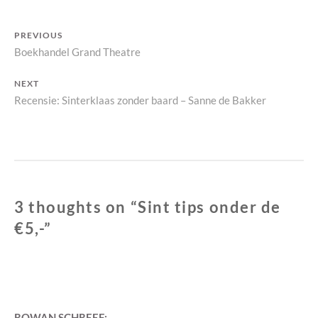
Bericht
PREVIOUS
Previous
Boekhandel Grand Theatre
navigatie
post:
NEXT
Next
Recensie: Sinterklaas zonder baard – Sanne de Bakker
post:
3 thoughts on “
Sint tips onder de
€5,-
”
ROWAN
SCHREEF: