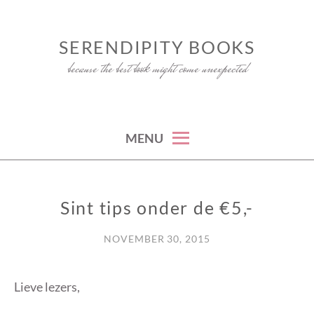
Skip
to
SERENDIPITY BOOKS
content
because the best book might come unexpected
MENU
Sint tips onder de €5,-
FUN
NOVEMBER 30, 2015
Lieve lezers,