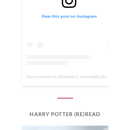
View this post on Instagram
A post shared by Marjolein || Serendipity Books (@serendipity_books)
HARRY POTTER (RE)READ