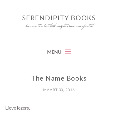
Skip
to
SERENDIPITY BOOKS
content
because the best book might come unexpected
MENU
The Name Books
FUN
MAART 30, 2016
Lieve lezers,