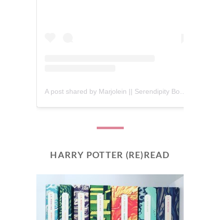
A post shared by Marjolein || Serendipity Books (@serendipity_books)
HARRY POTTER (RE)READ