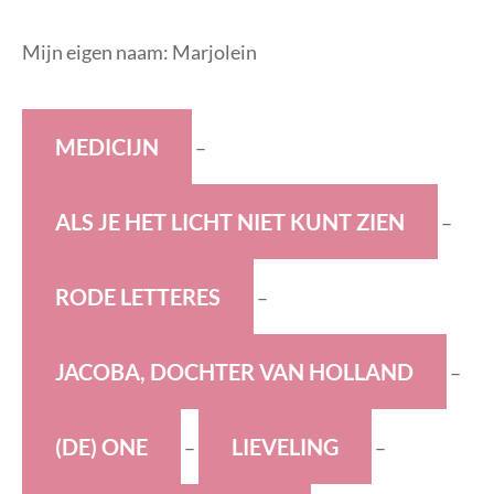
Mijn eigen naam: Marjolein
M
EDICIJN
–
A
LS JE HET LICHT NIET KUNT ZIEN
–
R
ODE LETTERES
–
J
ACOBA, DOCHTER VAN HOLLAND
–
(DE)
O
NE
L
IEVELING
–
–