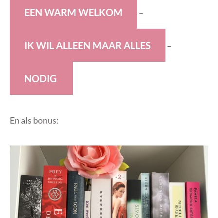
E
EN WARM WELKOM
–
I
K WIL ALLEEN MAAR ALLES
–
N
ODIG
En als bonus: