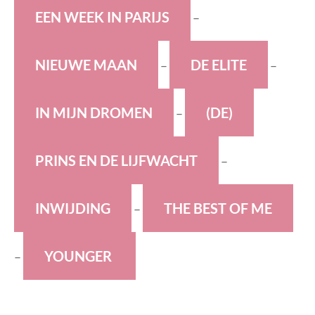
E
EN WEEK IN PARIJS
–
N
IEUWE MAAN
D
E ELITE
–
–
I
N MIJN DROMEN
(DE)
–
P
RINS EN DE LIJFWACHT
–
I
NWIJDING
T
HE BEST OF ME
–
Y
OUNGER
–