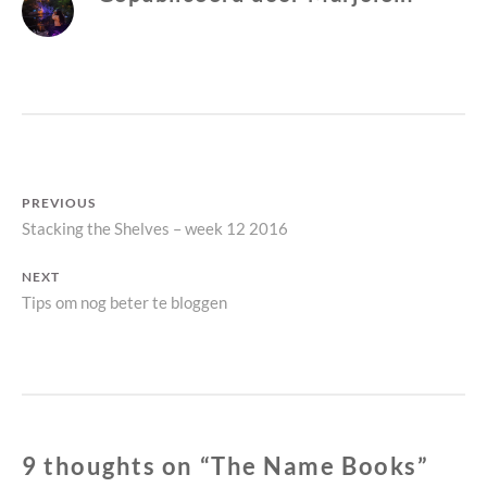
I
N
Bericht
PREVIOUS
Previous
Stacking the Shelves – week 12 2016
navigatie
post:
NEXT
Next
Tips om nog beter te bloggen
post:
9 thoughts on “
The Name Books
”