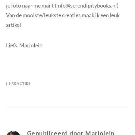
je foto naar me mailt (info@serendipitybooks.nl)
Van de mooiste/leukste creaties maak ik een leuk
artikel
Liefs, Marjolein
OP
B
I
9 REACTIES
THE
Y
N
NAME
M
F
BOOKS
A
U
R
N
J
O
L
Gepubliceerd door
Marjolein
E