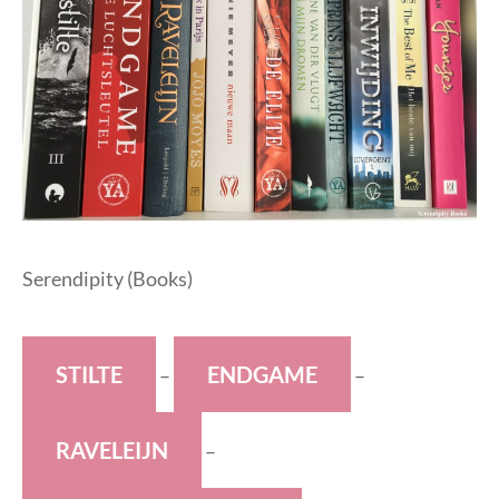
Serendipity (Books)
S
TILTE
E
NDGAME
–
–
R
AVELEIJN
–