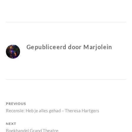
5X
Y
N
BINNENKORT
M
O
VERWACHT:
A
V
BOEKEN
R
E
J
R
O
I
L
G
Gepubliceerd door
Marjolein
E
I
N
Bericht
PREVIOUS
Previous
Recensie: Heb je alles gehad – Theresa Hartgers
navigatie
post:
NEXT
Next
Boekhandel Grand Theatre