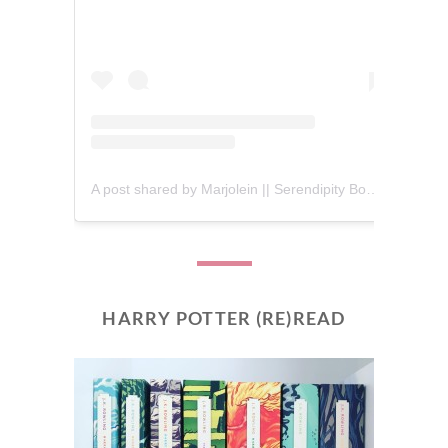
A post shared by Marjolein || Serendipity Books (@serendipity_books)
HARRY POTTER (RE)READ