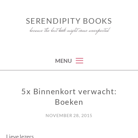
Skip
to
SERENDIPITY BOOKS
content
because the best book might come unexpected
MENU
5x Binnenkort verwacht:
OVERIG
Boeken
NOVEMBER 28, 2015
Lieve lezers,