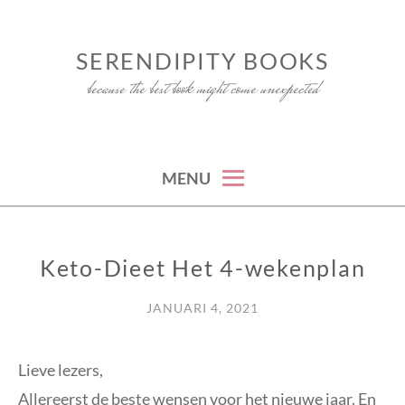
Skip
to
SERENDIPITY BOOKS
content
because the best book might come unexpected
MENU
Keto-Dieet Het 4-wekenplan
RECENSIE
JANUARI 4, 2021
Lieve lezers,
Allereerst de beste wensen voor het nieuwe jaar. En