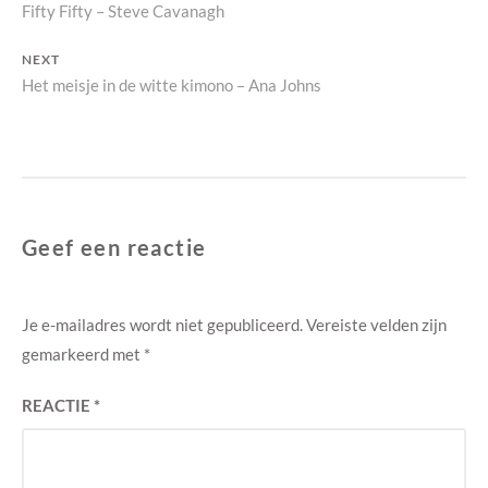
Previous
Fifty Fifty – Steve Cavanagh
navigatie
post:
NEXT
Next
Het meisje in de witte kimono – Ana Johns
post:
Geef een reactie
Je e-mailadres wordt niet gepubliceerd.
Vereiste velden zijn
gemarkeerd met
*
REACTIE
*