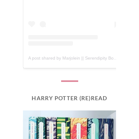
A post shared by Marjolein || Serendipity Books (@serendipity_books)
HARRY POTTER (RE)READ