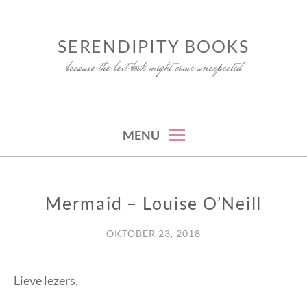
Skip
to
SERENDIPITY BOOKS
content
because the best book might come unexpected
MENU
Mermaid – Louise O’Neill
RECENSIE
OKTOBER 23, 2018
Lieve lezers,