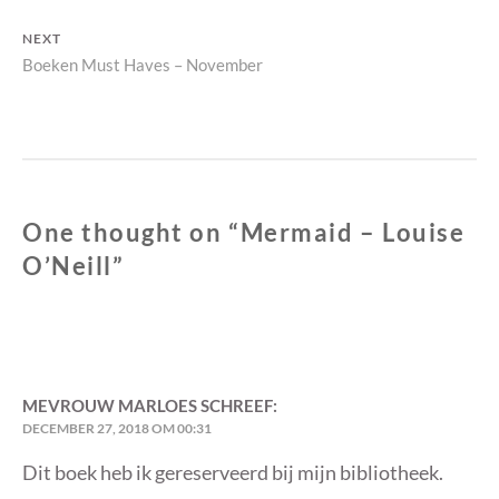
post:
NEXT
Next
Boeken Must Haves – November
post:
One thought on “
Mermaid – Louise
O’Neill
”
MEVROUW MARLOES
SCHREEF:
DECEMBER 27, 2018 OM 00:31
Dit boek heb ik gereserveerd bij mijn bibliotheek.