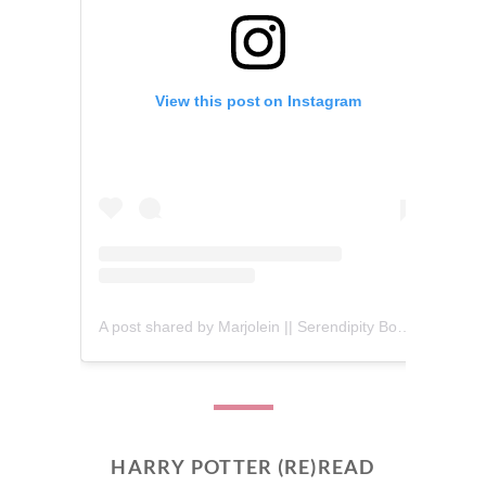
View this post on Instagram
A post shared by Marjolein || Serendipity Books (@serendipity_books)
HARRY POTTER (RE)READ