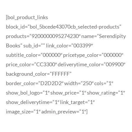
[bol_product_links
block_id=”bol_5bcede43070cb_selected-products”
products=”9200000095274230″ name=”Serendipity
Books” sub_id=”” link_color=”003399″
subtitle_color=”000000″ pricetype_color=”000000″
price_color=”CC3300″ deliverytime_color=”009900″
background_color=”FFFFFF”
border_color=”D2D2D2″ width=”250″ cols=”1″
show_bol_logo=”1″ show_price=”1″ show_rating=”1″
show_deliverytime=”1″ link_target=”1″
image_size=”1″ admin_preview=”1″]