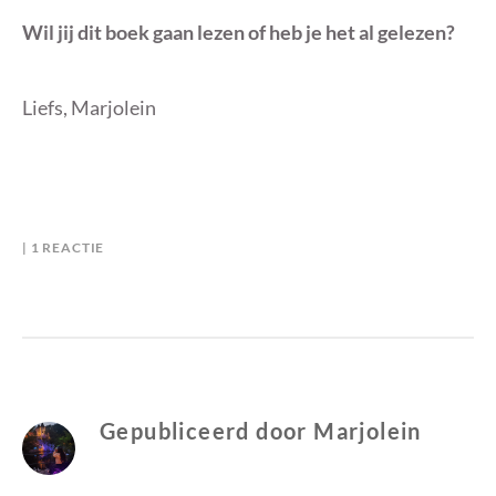
Wil jij dit boek gaan lezen of heb je het al gelezen?
Liefs, Marjolein
OP
B
I
1 REACTIE
RECENSIE:
Y
N
LIEVER
M
R
MET
A
E
LEF
R
C
J
E
O
N
L
S
Gepubliceerd door
Marjolein
E
I
I
E
N