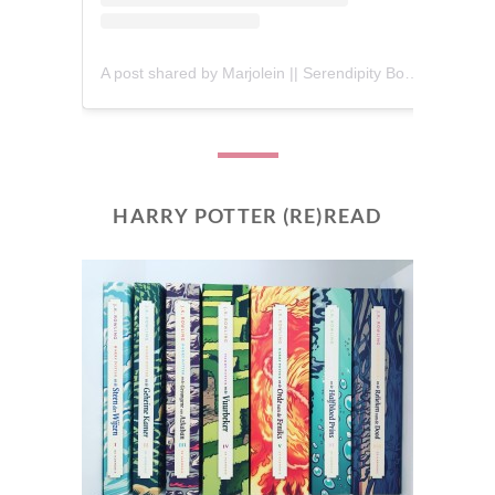
A post shared by Marjolein || Serendipity Books (@serendipity_books)
HARRY POTTER (RE)READ