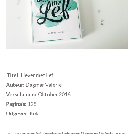
Titel:
Liever met Lef
Auteur:
Dagmar Valerie
Verschenen:
Oktober 2016
Pagina’s:
128
Uitgever:
Kok
In ‘Liever met lef’ inspireert blogger Dagmar Valerie je om