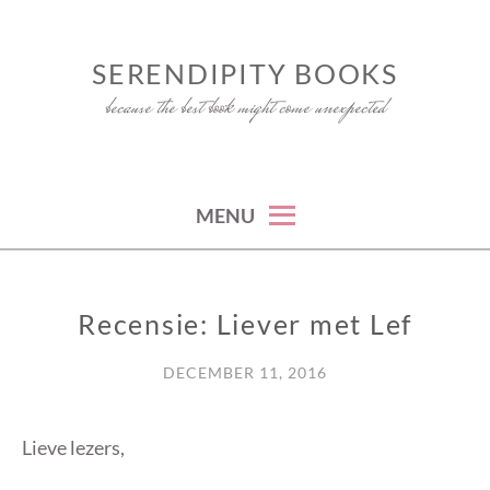
Skip
to
SERENDIPITY BOOKS
content
because the best book might come unexpected
MENU
Recensie: Liever met Lef
RECENSIE
DECEMBER 11, 2016
Lieve lezers,