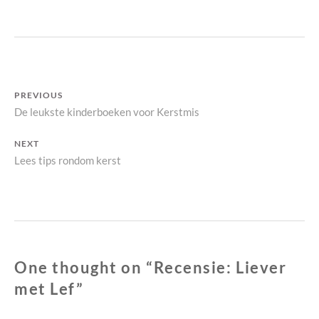
Bericht
PREVIOUS
Previous
De leukste kinderboeken voor Kerstmis
navigatie
post:
NEXT
Next
Lees tips rondom kerst
post:
One thought on “
Recensie: Liever
met Lef
”