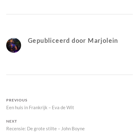
M
R
A
E
R
C
J
E
O
N
L
S
Gepubliceerd door
Marjolein
E
I
I
E
N
Bericht
PREVIOUS
Previous
Een huis in Frankrijk – Eva de Wit
navigatie
post:
NEXT
Next
Recensie: De grote stilte – John Boyne