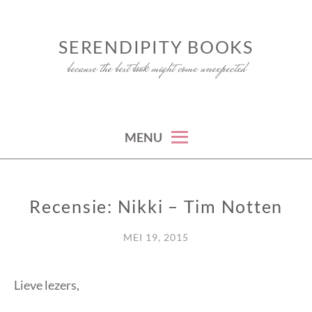
Skip
to
SERENDIPITY BOOKS
content
because the best book might come unexpected
MENU
Recensie: Nikki – Tim Notten
RECENSIE
MEI 19, 2015
Lieve lezers,