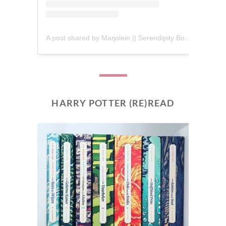
A post shared by Marjolein || Serendipity Books (@serendipity_books)
HARRY POTTER (RE)READ