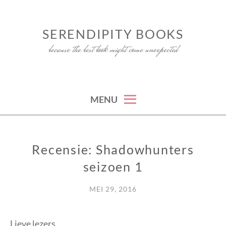
Skip
to
SERENDIPITY BOOKS
content
because the best book might come unexpected
MENU
Recensie: Shadowhunters
RECENSIE
seizoen 1
MEI 29, 2016
Lieve lezers,