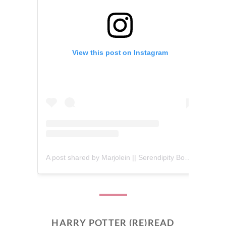
View this post on Instagram
A post shared by Marjolein || Serendipity Books (@serendipity_books)
HARRY POTTER (RE)READ