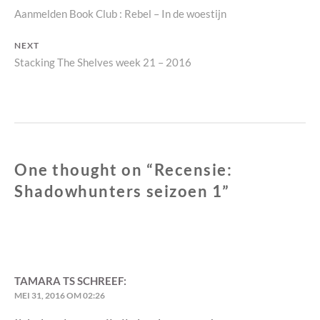
Previous
Aanmelden Book Club : Rebel – In de woestijn
navigatie
post:
NEXT
Next
Stacking The Shelves week 21 – 2016
post:
One thought on “
Recensie:
Shadowhunters seizoen 1
”
TAMARA TS
SCHREEF:
MEI 31, 2016 OM 02:26