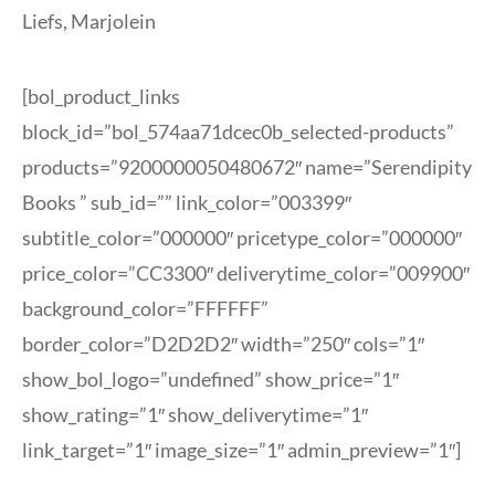
Liefs, Marjolein
[bol_product_links
block_id=”bol_574aa71dcec0b_selected-products”
products=”9200000050480672″ name=”Serendipity
Books ” sub_id=”” link_color=”003399″
subtitle_color=”000000″ pricetype_color=”000000″
price_color=”CC3300″ deliverytime_color=”009900″
background_color=”FFFFFF”
border_color=”D2D2D2″ width=”250″ cols=”1″
show_bol_logo=”undefined” show_price=”1″
show_rating=”1″ show_deliverytime=”1″
link_target=”1″ image_size=”1″ admin_preview=”1″]