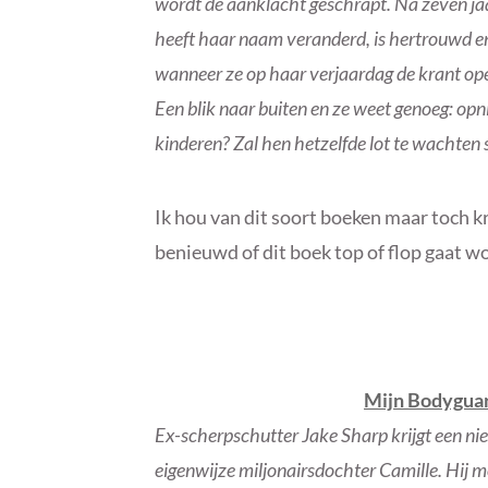
wordt de aanklacht geschrapt. Na zeven j
heeft haar naam veranderd, is hertrouwd e
wanneer ze op haar verjaardag de krant opens
Een blik naar buiten en ze weet genoeg: op
kinderen? Zal hen hetzelfde lot te wachten
Ik hou van dit soort boeken maar toch kri
benieuwd of dit boek top of flop gaat wo
Mijn Bodygua
Ex-scherpschutter Jake Sharp krijgt een n
eigenwijze miljonairsdochter Camille. Hij m