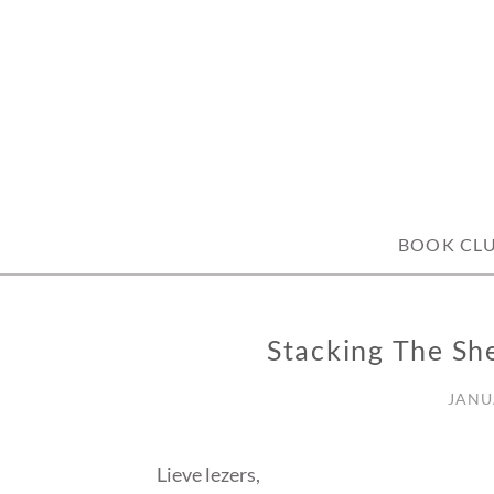
Skip
to
content
BOOK CL
Stacking The Sh
STACKING
THE
SHELVES
JANUA
Lieve lezers,