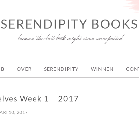
SERENDIPITY BOOKS
because the best book might come unexpected
UB
OVER
SERENDIPITY
WINNEN
CON
elves Week 1 – 2017
RI 10, 2017