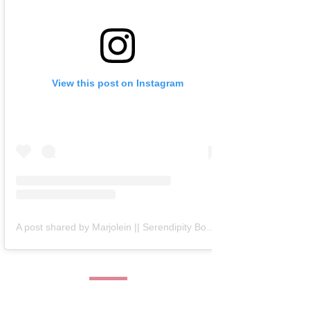
View this post on Instagram
A post shared by Marjolein || Serendipity Books (@serendipity_books)