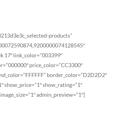
43213d3e3c_selected-products”
00072590874,9200000074128545″
k 17″ link_color=”003399″
lor=”000000″ price_color=”CC3300″
und_color=”FFFFFF” border_color=”D2D2D2″
1″ show_price=”1″ show_rating=”1″
 image_size=”1″ admin_preview=”1″]