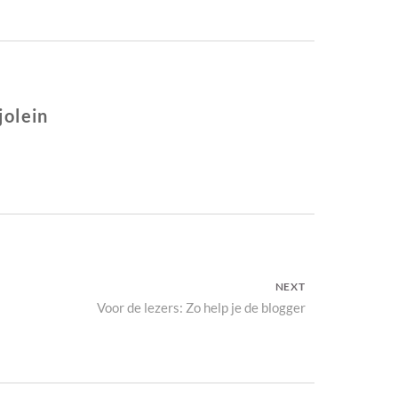
jolein
NEXT
Next
Voor de lezers: Zo help je de blogger
post: