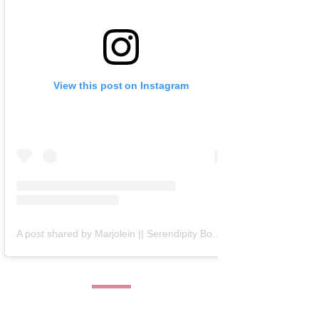
View this post on Instagram
A post shared by Marjolein || Serendipity Books (@serendipity_books)