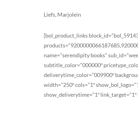
Liefs, Marjolein
[bol_product_links block_id=”bol_591
products=”9200000066187685,92000
name=”serendipity books” sub_id=”wee
subtitle_color=”000000″ pricetype_co
deliverytime_color=”009900″ backgro
width=”250″ cols=”1″ show_bol_logo=”
show_deliverytime=”1″ link_target=”1″
B
I