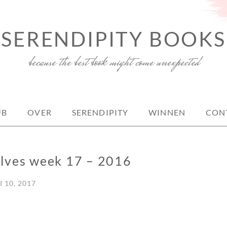
SERENDIPITY BOOKS
because the best book might come unexpected
UB
OVER
SERENDIPITY
WINNEN
CON
elves week 17 – 2016
I 10, 2017