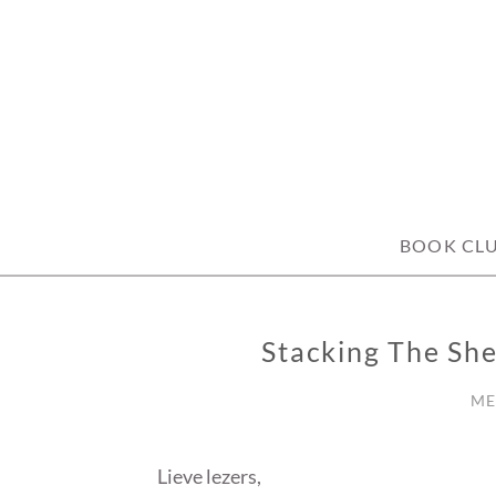
Skip
to
content
BOOK CL
Stacking The Sh
STACKING
THE
SHELVES
ME
Lieve lezers,