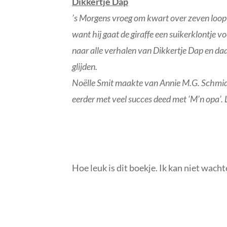
Dikkertje Dap
’s Morgens vroeg om kwart over zeven loopt
want hij gaat de giraffe een suikerklontje voe
naar alle verhalen van Dikkertje Dap en da
glijden.
Noëlle Smit maakte van Annie M.G. Schmidt
eerder met veel succes deed met ‘M’n opa’. L
Hoe leuk is dit boekje. Ik kan niet wach