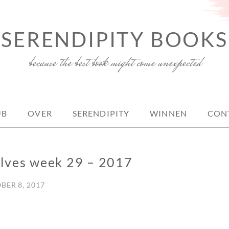
SERENDIPITY BOOKS
because the best book might come unexpected
UB
OVER
SERENDIPITY
WINNEN
CON
elves week 29 – 2017
BER 8, 2017