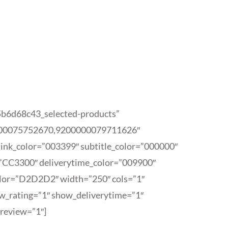
a5b6d68c43_selected-products”
00075752670,9200000079711626″
 link_color=”003399″ subtitle_color=”000000″
=”CC3300″ deliverytime_color=”009900″
lor=”D2D2D2″ width=”250″ cols=”1″
w_rating=”1″ show_deliverytime=”1″
preview=”1″]