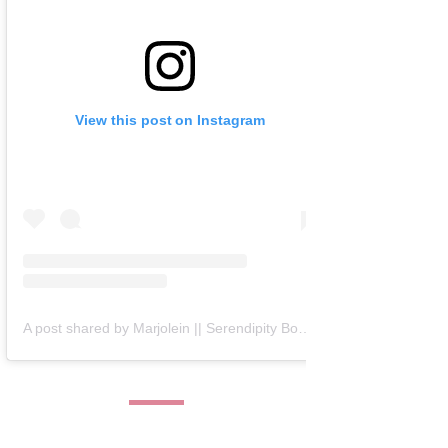
View this post on Instagram
A post shared by Marjolein || Serendipity Books (@serendipity_books)