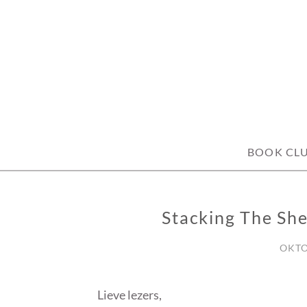
Skip
to
content
BOOK CL
Stacking The Sh
STACKING
THE
SHELVES
OKTO
Lieve lezers,