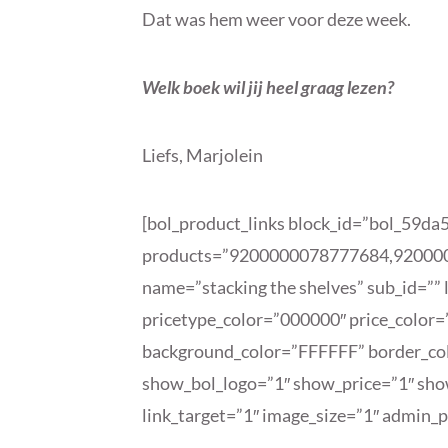
Dat was hem weer voor deze week.
Welk boek wil jij heel graag lezen?
Liefs, Marjolein
[bol_product_links block_id=”bol_59d
products=”9200000078777684,92000
name=”stacking the shelves” sub_id=””
pricetype_color=”000000″ price_color
background_color=”FFFFFF” border_co
show_bol_logo=”1″ show_price=”1″ sho
link_target=”1″ image_size=”1″ admin_