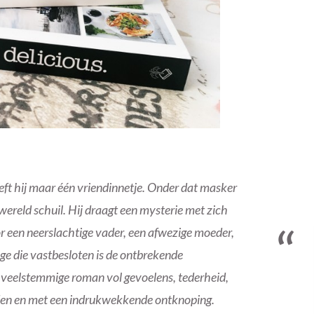
eft hij maar één vriendinnetje. Onder dat masker
ereld schuil. Hij draagt een mysterie met zich
 een neerslachtige vader, een afwezige moeder,
e die vastbesloten is de ontbrekende
n veelstemmige roman vol gevoelens, tederheid,
den en met een indrukwekkende ontknoping.