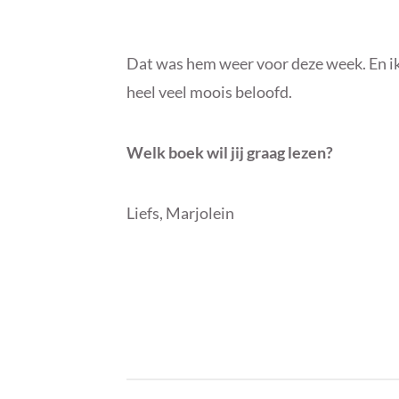
Dat was hem weer voor deze week. En ik
heel veel moois beloofd.
Welk boek wil jij graag lezen?
Liefs, Marjolein
B
I
Y
N
M
S
A
T