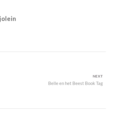
jolein
NEXT
Next
Belle en het Beest Book Tag
post: