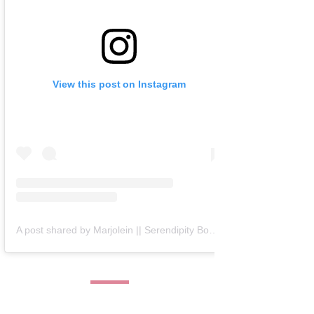
View this post on Instagram
A post shared by Marjolein || Serendipity Books (@serendipity_books)