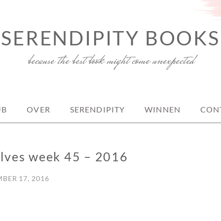
SERENDIPITY BOOKS
because the best book might come unexpected
UB
OVER
SERENDIPITY
WINNEN
CON
elves week 45 – 2016
BER 17, 2016