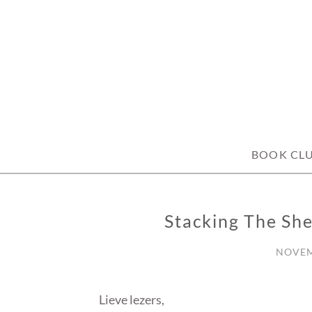
Skip
to
content
BOOK CL
Stacking The Sh
STACKING
THE
SHELVES
NOVEM
Lieve lezers,