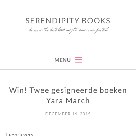
Skip
to
SERENDIPITY BOOKS
content
because the best book might come unexpected
MENU
Win! Twee gesigneerde boeken
WIN
Yara March
DECEMBER 16, 2015
Lieve lezers,