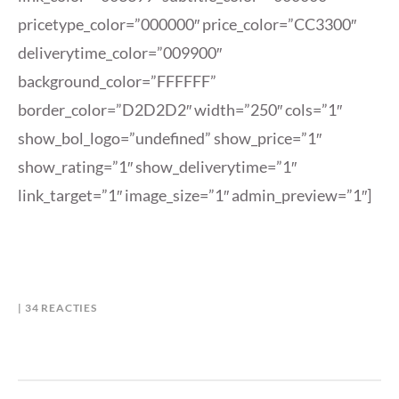
pricetype_color=”000000″ price_color=”CC3300″
deliverytime_color=”009900″
background_color=”FFFFFF”
border_color=”D2D2D2″ width=”250″ cols=”1″
show_bol_logo=”undefined” show_price=”1″
show_rating=”1″ show_deliverytime=”1″
link_target=”1″ image_size=”1″ admin_preview=”1″]
OP
B
I
34 REACTIES
WIN!
Y
N
TWEE
M
W
GESIGNEERDE
A
I
BOEKEN
R
N