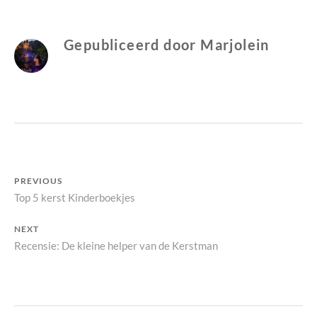
YARA
J
MARCH
O
L
Gepubliceerd door
Marjolein
E
I
N
Bericht
PREVIOUS
Previous
Top 5 kerst Kinderboekjes
navigatie
post:
NEXT
Next
Recensie: De kleine helper van de Kerstman
post: