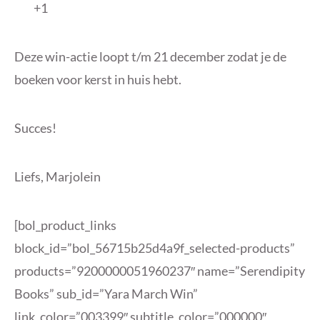
+1
Deze win-actie loopt t/m 21 december zodat je de
boeken voor kerst in huis hebt.
Succes!
Liefs, Marjolein
[bol_product_links
block_id=”bol_56715b25d4a9f_selected-products”
products=”9200000051960237″ name=”Serendipity
Books” sub_id=”Yara March Win”
link_color=”003399″ subtitle_color=”000000″