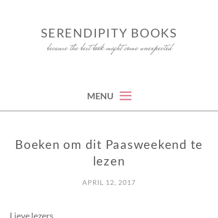
Skip
to
SERENDIPITY BOOKS
content
because the best book might come unexpected
MENU
Boeken om dit Paasweekend te
NIEUWS
lezen
APRIL 12, 2017
Lieve lezers,