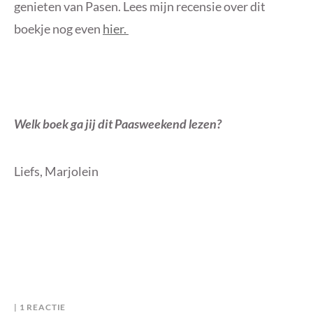
genieten van Pasen. Lees mijn recensie over dit
boekje nog even
hier.
Welk boek ga jij dit Paasweekend lezen?
Liefs, Marjolein
OP
B
I
1 REACTIE