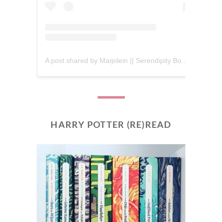
A post shared by Marjolein || Serendipity Books (@serendipity_books)
HARRY POTTER (RE)READ