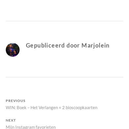
BOEKEN
Y
N
OM
M
N
DIT
A
I
PAASWEEKEND
R
E
TE
J
U
LEZEN
O
W
L
S
Gepubliceerd door
Marjolein
E
I
N
Bericht
PREVIOUS
Previous
WIN: Boek – Het Verlangen + 2 bioscoopkaarten
navigatie
post:
NEXT
Next
Mijn Instagram favorieten