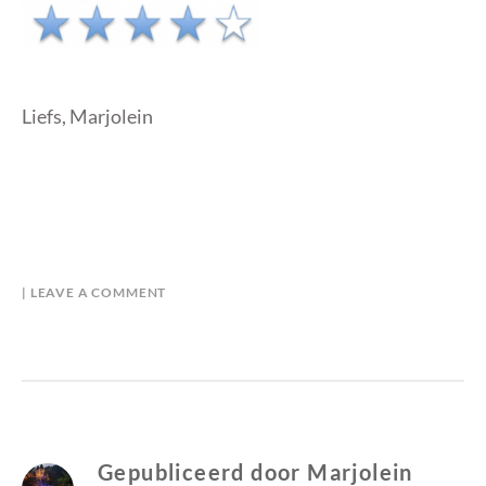
Liefs, Marjolein
B
I
LEAVE A COMMENT
Y
N
M
R
A
E
R
C
J
E
O
N
L
S
Gepubliceerd door
Marjolein
E
I