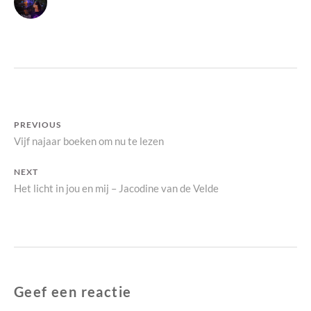
I
E
N
Bericht
PREVIOUS
Previous
Vijf najaar boeken om nu te lezen
navigatie
post:
NEXT
Next
Het licht in jou en mij – Jacodine van de Velde
post:
Geef een reactie