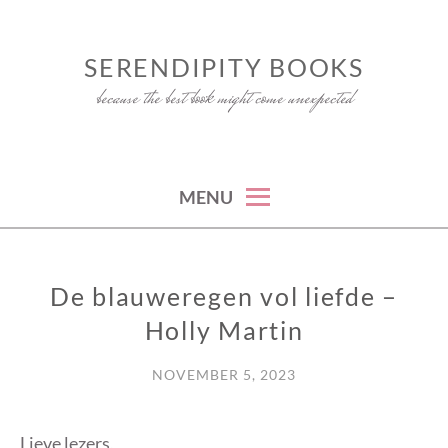
Skip
to
SERENDIPITY BOOKS
content
because the best book might come unexpected
MENU
De blauweregen vol liefde –
RECENSIE
Holly Martin
NOVEMBER 5, 2023
Lieve lezers,