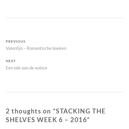
H
E
S
H
E
L
Bericht
V
PREVIOUS
E
Previous
Valentijn – Romantische boeken
navigatie
S
post:
NEXT
Next
Een ode aan de auteur
post:
2 thoughts on “
STACKING THE
SHELVES WEEK 6 – 2016
”