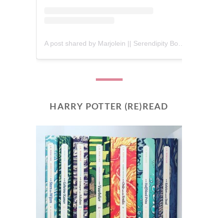
A post shared by Marjolein || Serendipity Books (@serendipity_books)
HARRY POTTER (RE)READ