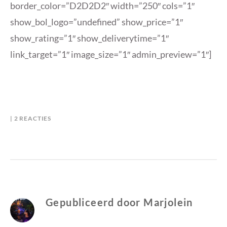
border_color=”D2D2D2″ width=”250″ cols=”1″
show_bol_logo=”undefined” show_price=”1″
show_rating=”1″ show_deliverytime=”1″
link_target=”1″ image_size=”1″ admin_preview=”1″]
OP
B
I
2 REACTIES
STACKING
Y
N
THE
M
S
SHELVES
A
T
WEEK
R
A
6
J
C
–
O
K
2016
L
I
Gepubliceerd door
Marjolein
E
N
I
G
N
T