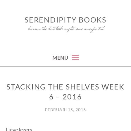
Skip
to
SERENDIPITY BOOKS
content
because the best book might come unexpected
MENU
STACKING THE SHELVES WEEK
STACKING
THE
6 – 2016
SHELVES
FEBRUARI 15, 2016
Lieve lezers,