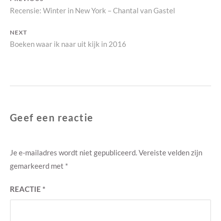
Bericht
Previous
Recensie: Winter in New York – Chantal van Gastel
navigatie
post:
NEXT
Next
Boeken waar ik naar uit kijk in 2016
post:
Geef een reactie
Je e-mailadres wordt niet gepubliceerd.
Vereiste velden zijn
gemarkeerd met
*
REACTIE
*