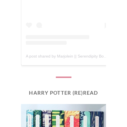
A post shared by Marjolein || Serendipity Books (@serendipity_books)
HARRY POTTER (RE)READ