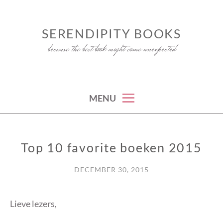
Skip
to
SERENDIPITY BOOKS
content
because the best book might come unexpected
MENU
Top 10 favorite boeken 2015
FUN
DECEMBER 30, 2015
Lieve lezers,